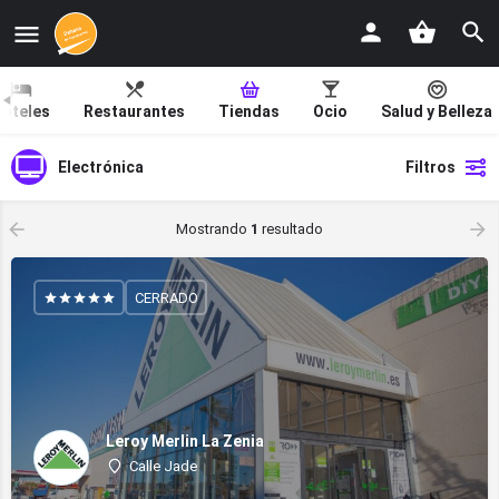
oteles
Restaurantes
Tiendas
Ocio
Salud y Belleza
Electrónica
Filtros
Mostrando
1
resultado
CERRADO
Leroy Merlin La Zenia
Calle Jade